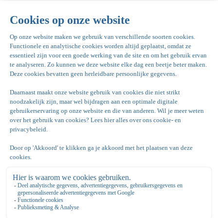
Algemeen
Algemene voorwaarden
Reserveren
Openingstijden & Tarieven
Vacatures
Vergaderen
Feesten & Partijen
Bowling de kegel
Bovenkerkerweg 81
1187 XC Amstelveen
020 - 645 55 57
info@dekegel.nl
bowlingdekegel.nl
Nationaal Tennis Centrum