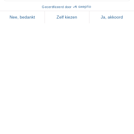
Bovenkerkerweg 81
1187 XC Amstelveen
020 643 28 22
tennis@dekegel.nl
ntcdekegelamstelveen.nl
Grand Hotel Amstelveen
Bovenkerkerweg 81
1187 XC Amstelveen
020 - 645 55 58
info@grandhotelamstelveen.nl
grandhotelamstelveen.nl
Nice to meet you!
Bovenkerkerweg 81