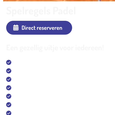
Spelregels Padel
Direct reserveren
Een gezellig uitje voor iedereen!
14 Buiten Tennisbanen (Hardcourt/Gravel)
12 Indoor Tennisbanen (Hardcourt)
1 Outdoor Padelbaan & 7 indoorbanen
1 Outdoor fitnesspark
Sport Bar & Restaurant & Terras
Vergaderlocatie en trainingscentrum
Gratis parkeren en oplaadpalen