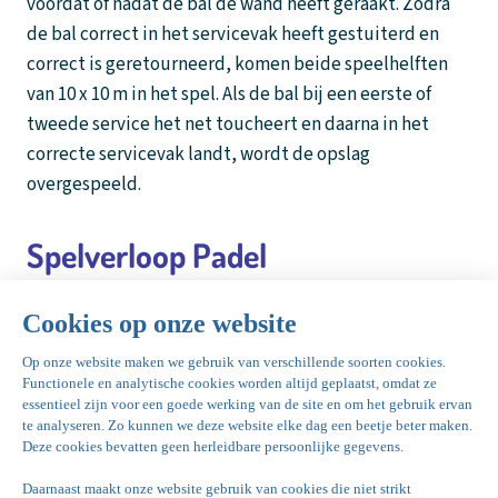
voordat of nadat de bal de wand heeft geraakt. Zodra
de bal correct in het servicevak heeft gestuiterd en
correct is geretourneerd, komen beide speelhelften
van 10 x 10 m in het spel. Als de bal bij een eerste of
tweede service het net toucheert en daarna in het
correcte servicevak landt, wordt de opslag
overgespeeld.
Spelverloop Padel
Tijdens rally’s mag de bal slechts eenmaal het
speelveld raken. Een speler mag kiezen om de bal te
laten stuiteren of hem te volleren. Als de bal stuitert
moet dat gebeuren zonder eerst een wand of het
hekwerk te raken, anders is het een fout. Nadat de bal
heeft gestuiterd mag hij de wand of het hekwerk een of
meerdere keren raken voordat hij teruggespeeld