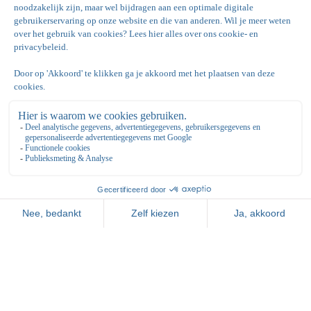
wordt.
De ontvanger mag de bal direct in het speelveld van de
tegenstander terugslaan, of hij kan de bal via de
achter- of zijwanden terugspelen. Als de bal het
hekwerk raakt voordat hij over het net komt is het een
fout. Als de bal via het speelveld over de wand (4
meter) of hekwerk (3 meter) wordt geslagen is het
normaliter een punt; soms is er een regel die het
spelers toelaat de bal van buiten de baan terug te
spelen.
Het spel gaat door met deze regels, totdat de bal
tweemaal op het speelveld stuitert of een speler op
een andere manier de regels overtreedt.
Kortom Padel is een plezierige én uitdagende bal- en