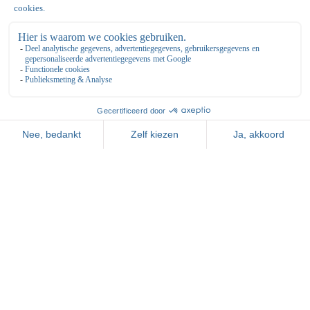
Bovenkerkerweg 81
1187 XC Amstelveen
020 643 28 22
tennis@dekegel.nl
ntcdekegelamstelveen.nl
Grand Hotel Amstelveen
Bovenkerkerweg 81
1187 XC Amstelveen
020 - 645 55 58
info@grandhotelamstelveen.nl
grandhotelamstelveen.nl
Nice to meet you!
Bovenkerkerweg 81