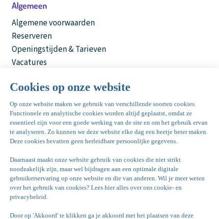
Algemeen
Algemene voorwaarden
Reserveren
Openingstijden & Tarieven
Vacatures
Vergaderen
Feesten & Partijen
Bowling de kegel
Bovenkerkerweg 81
1187 XC Amstelveen
020 - 645 55 57
info@dekegel.nl
bowlingdekegel.nl
Nationaal Tennis Centrum