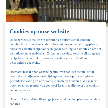
NK Tennis Indoor 2025
De NK (rolstoel) Tennis indoor vond dit jaar plaats van 6
t/m 14 december 2025.
Dit mooie tennisevenement werd gespeeld op onze
indoor hardcourt tennisbanen.
De organisatie was samen met KNTLB Toptennis.