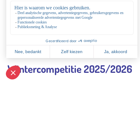
NK Tennis 2025
Algemene info
Speelschema's
Foto's
NK in de media
Wintercompetitie 2025/2026
Dubbelwedstrijden op de vrijdagmiddag of op de zondag t
Alle info over de wintercompetitie bij NTC Amstelveen.