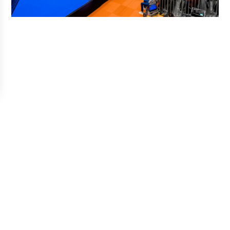
ussen oktober en april.
NK Jeugd op het NTC!