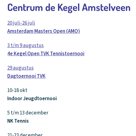
Centrum de Kegel Amstelveen
20 juli-26 juli
Amsterdam Masters Open (AMO)
3 t/m 9 augustus
4e Kegel Open TVK Tennistoernooi
29 augustus
Dagtoernooi TVK
10-18 okt
Indoor Jeugdtoernooi
5 t/m 13 december
NK Tennis
21-23 december