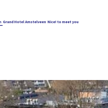
m
Grand Hotel Amstelveen
Nice! to meet you
Blijf op de
del
Horeca
Evenementen
Vergaderen
NTC in beeld