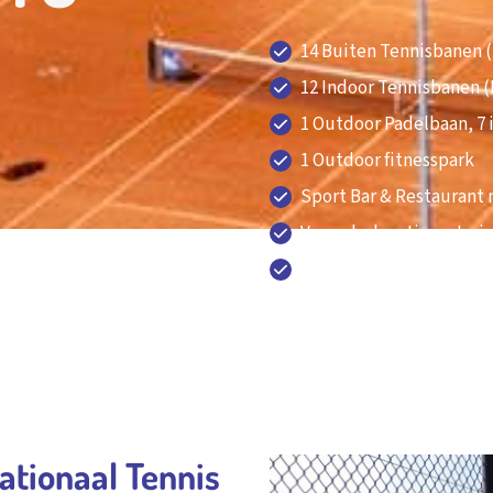
14 Buiten Tennisbanen 
12 Indoor Tennisbanen 
1 Outdoor Padelbaan, 7
1 Outdoor fitnesspark
Sport Bar & Restaurant 
Vergaderlocatie en tra
Gratis parkeren en 20 o
020 - 643 28 22
tionaal Tennis