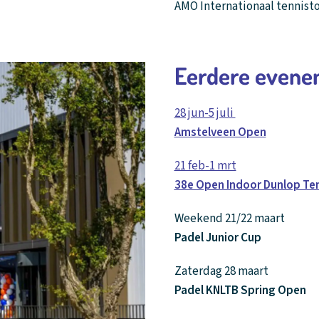
AMO Internationaal tennisto
Eerdere evene
28 jun-5 juli
Amstelveen Open
21 feb-1 mrt
38e Open Indoor Dunlop Te
Weekend 21/22 maart
Padel Junior Cup
Zaterdag 28 maart
Padel KNLTB Spring Open