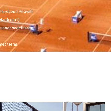
(Hardcourt/Gravel)
(Hardcourt)
 indoor padelbanen
met terras
iningscentrum
plaadpalen