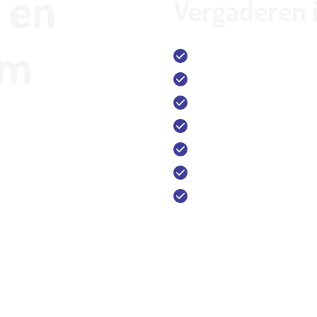
 en
Vergaderen 
um
14 Buiten Tennisbanen 
12 Indoor Tennisbanen 
1 Outdoor Padelbaan, 7
1 Outdoor fitnesspark
Sport Bar & Restaurant 
Vergaderlocatie en tra
Gratis parkeren en 20 o
020 - 643 28 22