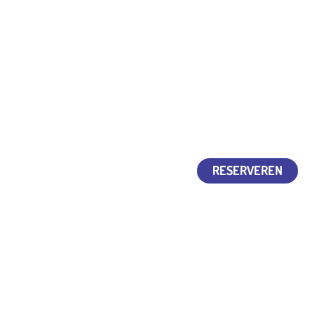
 hoogte
Nederlands
Instagram
LinkedIn
Facebook
Ons centrum
RESERVEREN