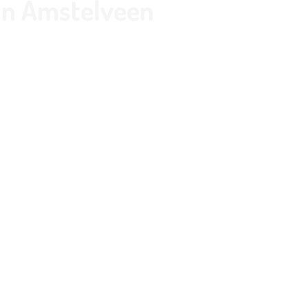
in Amstelveen
(Hardcourt/Gravel)
(Hardcourt)
 indoor padelbanen
met terras
iningscentrum
plaadpalen