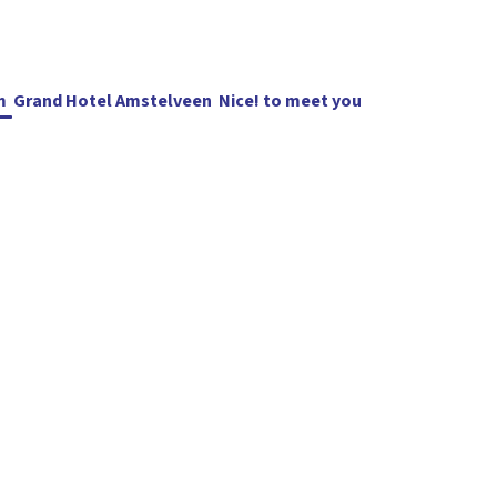
m
Grand Hotel Amstelveen
Nice! to meet you
Blijf op de
del
Horeca
Evenementen
Vergaderen
NTC in beeld