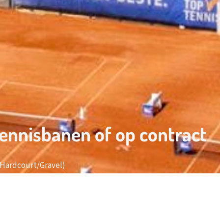
ennisbanen of op contract
(Hardcourt/Gravel)
(Hardcourt)
 indoor padelbanen