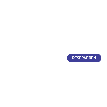
 hoogte
Nederlands
Instagram
LinkedIn
Facebook
Ons centrum
RESERVEREN