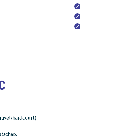
Sport Bar & Restaurant 
Vergaderlocatie en tra
Gratis parkeren en 20 o
020 - 643 28 22
C
gravel/hardcourt)
atschap.