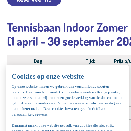
Tennisbaan Indoor Zomer
(1 april - 30 september 2
Dag:
Tijd:
Prijs p/
Indoor ma - zo ochtend dal
08:00 - 09:00 uur
€ 27,50
Indoor ma - vr ochtend
09:00 - 12:00 uur
€ 32,50
Indoor ma- vr middag
12-00 - 17.00 uur
€ 32,50
Indoor ma - vr avond
17:00 - 23:00 uur
€ 39.50
Indoor zaterdag
09:00 - 20:00 uur
€ 39.50