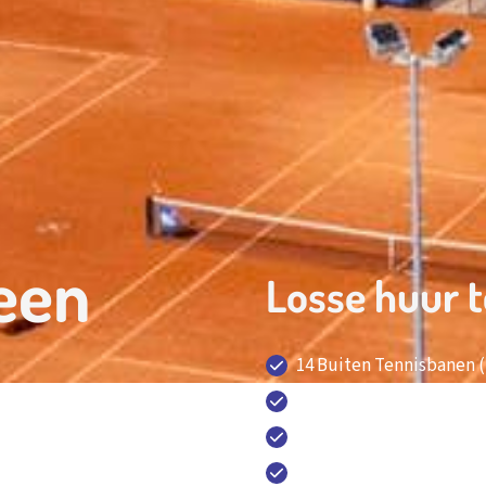
een
Losse huur t
14 Buiten Tennisbanen 
12 Indoor Tennisbanen 
1 Outdoor Padelbaan, 7
1 Outdoor fitnesspark