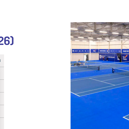
026)
u