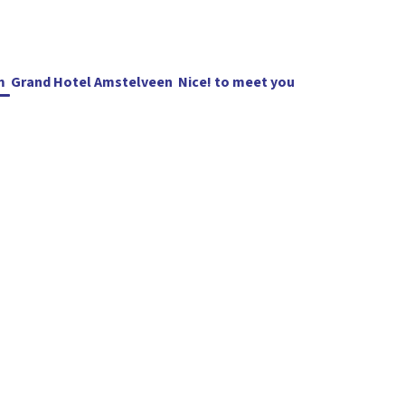
m
Grand Hotel Amstelveen
Nice! to meet you
Blijf op de
del
Horeca
Evenementen
Vergaderen
NTC in beeld