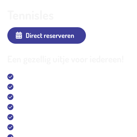
Tennisles
Direct reserveren
Een gezellig uitje voor iedereen!
14 Buiten Tennisbanen (Hardcourt/Gravel)
12 Indoor Tennisbanen (Hardcourt)
1 Outdoor Padelbaan, 7 indoor Padelbanen
1 Outdoor fitnesspark
Sport Bar & Restaurant & Terras
Vergaderlocatie en trainingscentrum